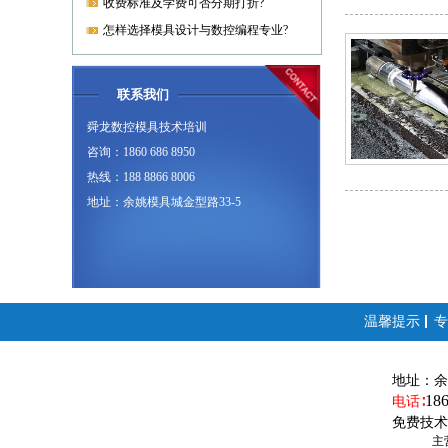
收费标准及学费可否分期打折?
怎样选择模具设计与数控编程专业?
联系我们
舜龙数控模具技术培训
咨询：1860 686 8950
热线：188 8866 8006
地址：余姚模具城金型路33-5
温馨提示
专
地址：
余
18
电话∶
免费技术
主