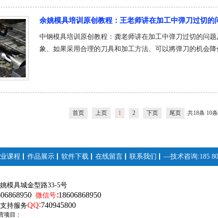
余姚模具培训原创教程：王老师讲在加工中弹刀过切的
中钢模具培训原创教程：龚老师讲在加工中弹刀过切的问题
象、如果采用合理的刀具和加工方法、可以將弹刀的机会降
首页
上页
1
2
下页
尾页
共18条 10
业课程
作品展示
软件下载
在线留言
联系我们
—技术咨询:185 808
姚模具城金型路33-5号
606868950
18606868950
微信号∶
QQ∶
740945800
支持服务
营项目：