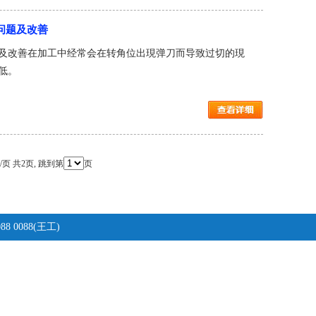
问题及改善
及改善在加工中经常会在转角位出現弹刀而导致过切的現
低。
条/页 共2页, 跳到第
页
8 0088(王工)