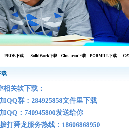
PROE下载
SolidWork下载
Cimatron下载
PORMILL下载
CA
下载
控相关软下载：
加QQ
群
：284925858文件里下载
加QQ：740945800发送给你
拨打舜龙服务热线：18606868950