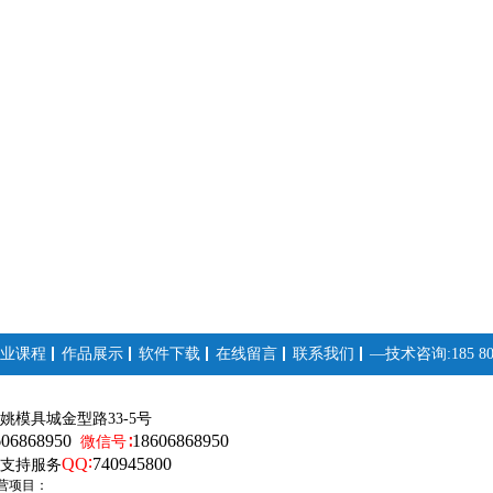
业课程
作品展示
软件下载
在线留言
联系我们
—技术咨询:185 808
姚模具城金型路33-5号
606868950
18606868950
微信号∶
QQ∶
740945800
支持服务
营项目：