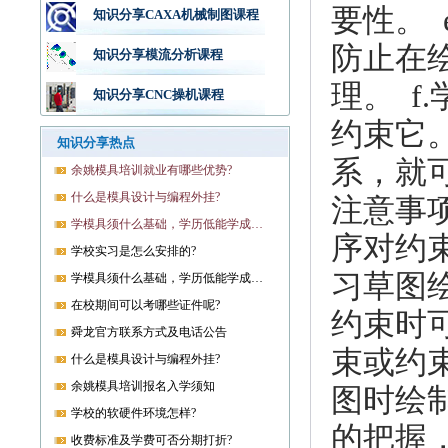
要性。
知识分享CAXA机械制图课程
防止在
知识分享模流分析课程
理。 
知识分享CNC操机课程
约束它
知识分享热点
系，就
余姚模具培训就业有哪些优势?
什么是模具设计与编程外挂?
注意事
学模具须什么基础，学历低能学成就业吗?
序对约
学校实习是怎么安排的?
习草图
学模具须什么基础，学历低能学成就业吗?
在校期间可以考哪些证件呢?
约束时
舜龙官方联系方式及电话公告
束或约
什么是模具设计与编程外挂?
余姚模具培训报名入学须知
图时绘
学校的软硬件环境怎样?
的把握
收费标准及学费可否分期打折?