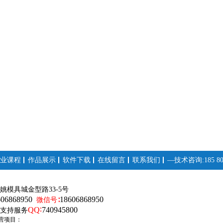
业课程
作品展示
软件下载
在线留言
联系我们
—技术咨询:185 808
姚模具城金型路33-5号
606868950
18606868950
微信号∶
QQ∶
740945800
支持服务
营项目：