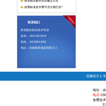
舜龙模具数控培训搬迁公告
收费标准及学费可否分期打折?
联系我们
舜龙数控模具技术培训
咨询：1860 686 8950
热线：188 8866 8006
地址：余姚模具城金型路33-5
温馨提示
专
地址：
余
18
电话∶
免费技术
主