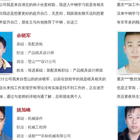
限公司我是来自湖北的帅小伙姜程聪，我进入中钢学习前是有相关
重庆**加工
但我还是想要更好的提升自己，无意间，我跟朋友聊天说到想要
没来中钢学习
术提升自己，朋友立马向他推荐了中钢，在这三
有非常多的顾
余晓军
基础：装配质检
职业：产品模具设计师
就业：璧山***设计公司
姓名：张进基础：装配质检职位：产品模具设计师就
*设计公司我来自璧山的的余晓军，以前在技校学的就是模具相关的
重庆***数
业出来找工作发现空有理论没有实操是找不到工作的，正在迷茫
也是正常啦，
钢，通过与老师的详细沟通了解，后和朋友两个人
而且要夜班生
姚旭峰
基础：机械操作
职业：机械工程师
就业：成都***非标机械有限公司