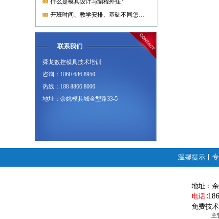
什么是模具设计与编程外挂?
开班时间、教学安排、基础不同怎样开课?
联系我们
舜龙数控模具技术培训
咨询：1860 686 8950
热线：188 8866 8006
地址：余姚模具城金型路33-5
温馨提示
专
地址：
余
18
电话∶
免费技术
主