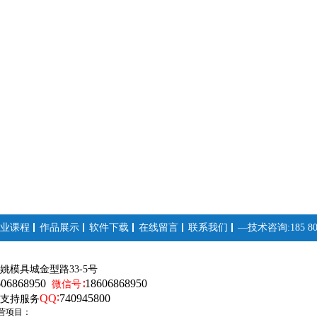
业课程
作品展示
软件下载
在线留言
联系我们
—技术咨询:185 808
姚模具城金型路33-5号
606868950
18606868950
微信号∶
QQ∶
740945800
支持服务
营项目：